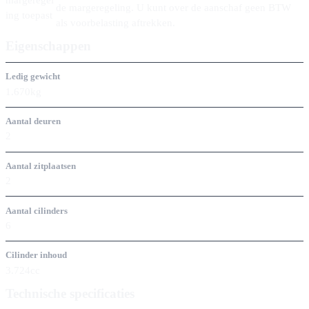
de margeregeling. U kunt over de aanschaf geen BTW
ing toepast
als voorbelasting aftrekken.
Eigenschappen
Ledig gewicht
1.670kg
Aantal deuren
2
Aantal zitplaatsen
2
Aantal cilinders
6
Cilinder inhoud
3.724cc
Technische specificaties