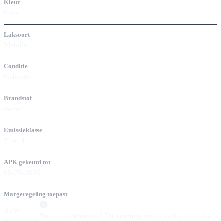
Kleur
Grijs
Laksoort
Metallic
Conditie
Gebruikt
Brandstof
Petrol
Emissieklasse
Euro 4
APK gekeurd tot
09-05-2026
Margeregeling toepast
BTW
Bent u ondernemer? Dit voertuig wordt verkocht onder
margeregel