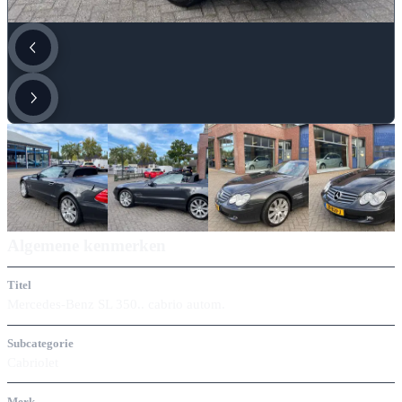
Algemene kenmerken
Titel
Mercedes-Benz SL 350.. cabrio autom.
Subcategorie
Cabriolet
Merk