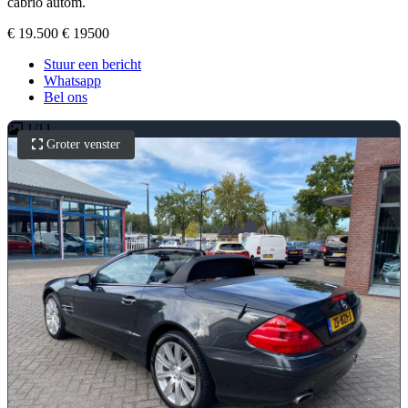
cabrio autom.
€ 19.500
€ 19500
Stuur een bericht
Whatsapp
Bel ons
1
/
11
Groter venster