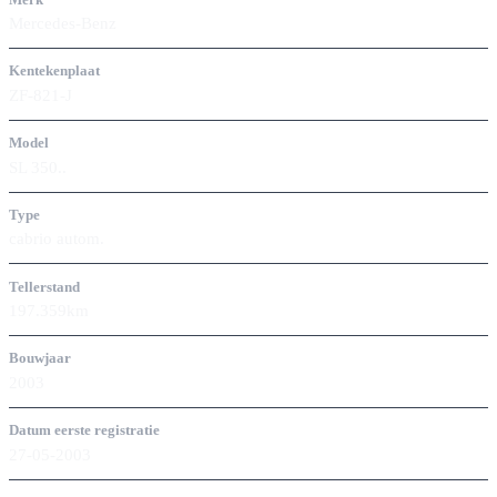
Mercedes-Benz
Kentekenplaat
ZF-821-J
Model
SL 350..
Type
cabrio autom.
Tellerstand
197.359km
Bouwjaar
2003
Datum eerste registratie
27-05-2003