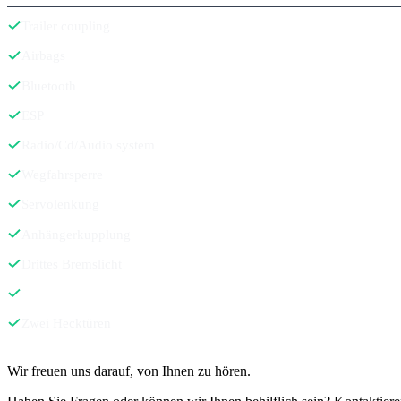
Trailer coupling
Airbags
Bluetooth
ESP
Radio/Cd/Audio system
Wegfahrsperre
Servolenkung
Anhängerkupplung
Drittes Bremslicht
Zwei Hecktüren
Kontakt
Wir freuen uns darauf, von Ihnen zu hören.