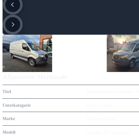
Allgemeine Merkmale
Mercedes-Benz Sprinter 31
Titel
Kastenwagen
Unterkategorie
Mercedes-Benz
Marke
Sprinter 317 automaat ...
Modell