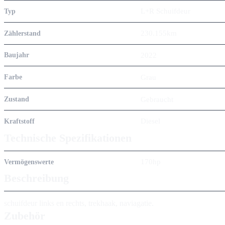
L+R Schuifdeur
Typ
230.155km
Zählerstand
2022
Baujahr
Grau
Farbe
Gebraucht
Zustand
Diesel
Kraftstoff
Technische Spezifikationen
170hp
Vermögenswerte
Beschreibung
schuifdeur links en rechts, trekhaak, naviagatie.
Zubehör