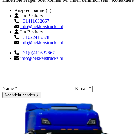
Haben Sie Fragen oder können wir Ihnen behilflich sein? Kontaktiere
Ansprechpartner(n)
Jan Bekkers
+31411632667
info@bekkerstrucks.nl
Jan Bekkers
+31622415378
info@bekkerstrucks.nl
+31(0)411632667
info@bekkerstrucks.nl
Name *
E-mail *
Nachricht senden