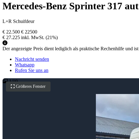
Mercedes-Benz Sprinter 317 aut
L+R Schuifdeur
€ 22.500
€ 22500
€ 27.225
inkl. MwSt.
(21%)
Der angezeigte Preis dient lediglich als praktische Rechenhilfe und ist
Nachricht senden
Whatsapp
Rufen Sie uns an
1
/
10
Größeres Fenster