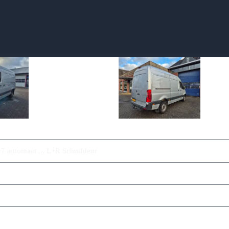
7 automaat ... L+R Schuifdeur